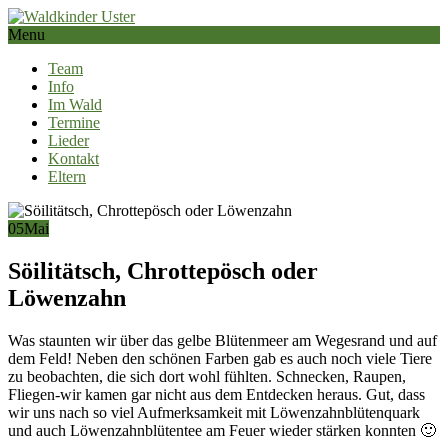
Menu
Team
Info
Im Wald
Termine
Lieder
Kontakt
Eltern
05
Mai
Söilitätsch, Chrottepösch oder
Löwenzahn
Was staunten wir über das gelbe Blütenmeer am Wegesrand und auf
dem Feld! Neben den schönen Farben gab es auch noch viele Tiere
zu beobachten, die sich dort wohl fühlten. Schnecken, Raupen,
Fliegen-wir kamen gar nicht aus dem Entdecken heraus. Gut, dass
wir uns nach so viel Aufmerksamkeit mit Löwenzahnblütenquark
und auch Löwenzahnblütentee am Feuer wieder stärken konnten 🙂