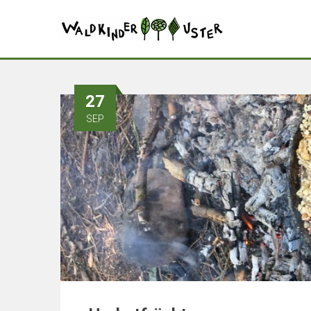
27
SEP