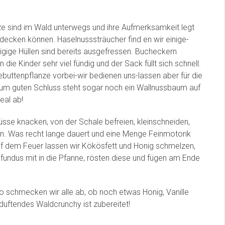
lze sind im Wald unterwegs und ihre Aufmerksamkeit legt
tdecken können. Haselnusssträucher find en wir einige-
igige Hüllen sind bereits ausgefressen. Bucheckern
e Kinder sehr viel fündig und der Sack füllt sich schnell.
ebuttenpflanze vorbei-wir bedienen uns-lassen aber für die
um guten Schluss steht sogar noch ein Wallnussbaum auf
eal ab!
üsse knacken, von der Schale befreien, kleinschneiden,
. Was recht lange dauert und eine Menge Feinmotorik
auf dem Feuer lassen wir Kökösfett und Honig schmelzen,
undus mit in die Pfanne, rösten diese und fügen am Ende
so schmecken wir alle ab, ob noch etwas Honig, Vanille
uftendes Waldcrunchy ist zubereitet!