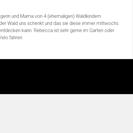
nagerin und Mama von 4 (ehemaligen) Waldkindern
e der Wald uns schenkt und das sie diese immer mittwochs
ntdecken kann. Rebecca ist sehr gerne im Garten oder
elo fahren.