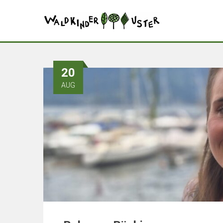
20
AUG