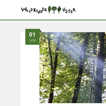
01
JUN